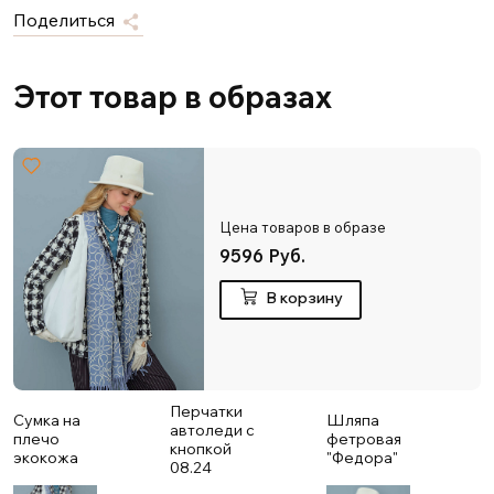
Поделиться
Этот товар в образах
Цена товаров в образе
9596 Руб.
В корзину
Перчатки
Сумка на
Шляпа
автоледи с
П
плечо
фетровая
кнопкой
у
экокожа
"Федора"
08.24