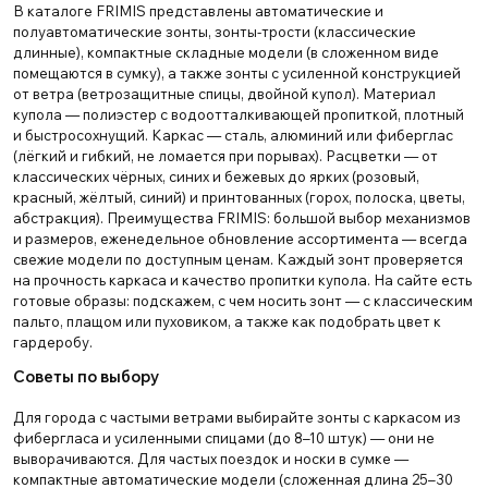
В каталоге FRIMIS представлены автоматические и
полуавтоматические зонты, зонты-трости (классические
длинные), компактные складные модели (в сложенном виде
помещаются в сумку), а также зонты с усиленной конструкцией
от ветра (ветрозащитные спицы, двойной купол). Материал
купола — полиэстер с водоотталкивающей пропиткой, плотный
и быстросохнущий. Каркас — сталь, алюминий или фиберглас
(лёгкий и гибкий, не ломается при порывах). Расцветки — от
классических чёрных, синих и бежевых до ярких (розовый,
красный, жёлтый, синий) и принтованных (горох, полоска, цветы,
абстракция). Преимущества FRIMIS: большой выбор механизмов
и размеров, еженедельное обновление ассортимента — всегда
свежие модели по доступным ценам. Каждый зонт проверяется
на прочность каркаса и качество пропитки купола. На сайте есть
готовые образы: подскажем, с чем носить зонт — с классическим
пальто, плащом или пуховиком, а также как подобрать цвет к
гардеробу.
Советы по выбору
Для города с частыми ветрами выбирайте зонты с каркасом из
фибергласа и усиленными спицами (до 8–10 штук) — они не
выворачиваются. Для частых поездок и носки в сумке —
компактные автоматические модели (сложенная длина 25–30