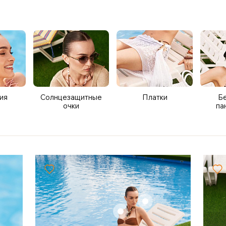
ия
Солнцезащитные
Платки
Бе
очки
па
+
+