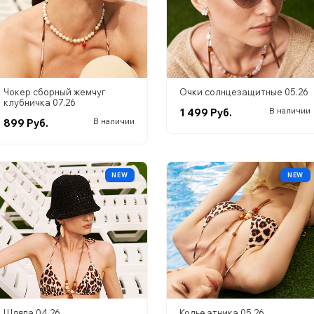
Чокер сборный жемчуг
Очки солнцезащитные 05.26
клубничка 07.26
1 499 Руб.
В наличии
899 Руб.
В наличии
NEW
NEW
Шляпа 04.26
Колье этника 05.26