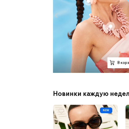
+
В кор
Новинки каждую неде
NEW