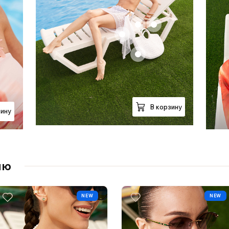
+
+
+
+
В корзину
зину
лю
NEW
NEW