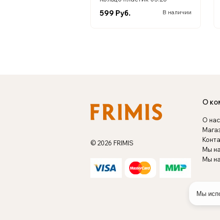
599 Руб.
В наличии
О ко
О нас
Мага
Конт
© 2026 FRIMIS
Мы н
Мы на
Мы испо