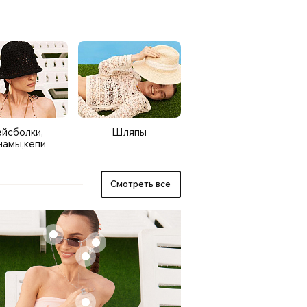
йсболки,
Шляпы
намы,кепи
Смотреть все
+
+
+
+
+