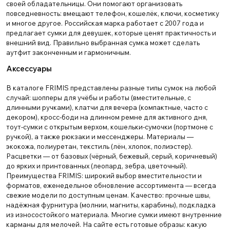
своей обладательницы. Они помогают организовать
повседневность: вмещают телефон, кошелёк, ключи, косметику
и многое другое. Российская марка работает с 2007 года и
предлагает сумки для девушек, которые ценят практичность и
внешний вид. Правильно выбранная сумка может сделать
аутфит законченным и гармоничным.
Аксессуары
В каталоге FRIMIS представлены разные типы сумок на любой
случай: шопперы для учёбы и работы (вместительные, с
длинными ручками), клатчи для вечера (компактные, часто с
декором), кросс-боди на длинном ремне для активного дня,
тоут-сумки с открытым верхом, кошельки-сумочки (портмоне с
ручкой), а также рюкзаки и мессенджеры. Материалы —
экокожа, полиуретан, текстиль (лён, хлопок, полиэстер).
Расцветки — от базовых (чёрный, бежевый, серый, коричневый)
до ярких и принтованных (леопард, зебра, цветочный).
Преимущества FRIMIS: широкий выбор вместительности и
форматов, еженедельное обновление ассортимента — всегда
свежие модели по доступным ценам. Качество: прочные швы,
надёжная фурнитура (молнии, магниты, карабины), подкладка
из износостойкого материала. Многие сумки имеют внутренние
карманы для мелочей. На сайте есть готовые образы: какую