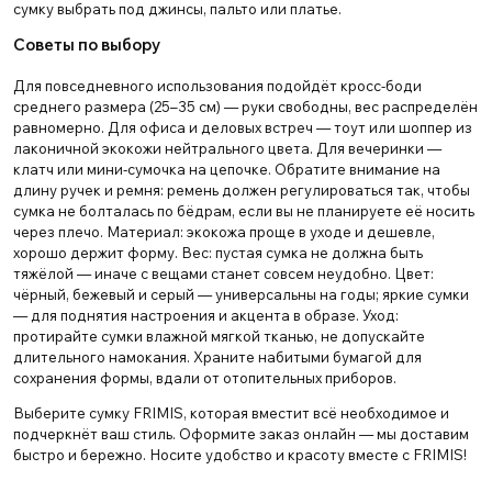
сумку выбрать под джинсы, пальто или платье.
Советы по выбору
Для повседневного использования подойдёт кросс-боди
среднего размера (25–35 см) — руки свободны, вес распределён
равномерно. Для офиса и деловых встреч — тоут или шоппер из
лаконичной экокожи нейтрального цвета. Для вечеринки —
клатч или мини-сумочка на цепочке. Обратите внимание на
длину ручек и ремня: ремень должен регулироваться так, чтобы
сумка не болталась по бёдрам, если вы не планируете её носить
через плечо. Материал: экокожа проще в уходе и дешевле,
хорошо держит форму. Вес: пустая сумка не должна быть
тяжёлой — иначе с вещами станет совсем неудобно. Цвет:
чёрный, бежевый и серый — универсальны на годы; яркие сумки
— для поднятия настроения и акцента в образе. Уход:
протирайте сумки влажной мягкой тканью, не допускайте
длительного намокания. Храните набитыми бумагой для
сохранения формы, вдали от отопительных приборов.
Выберите сумку FRIMIS, которая вместит всё необходимое и
подчеркнёт ваш стиль. Оформите заказ онлайн — мы доставим
быстро и бережно. Носите удобство и красоту вместе с FRIMIS!