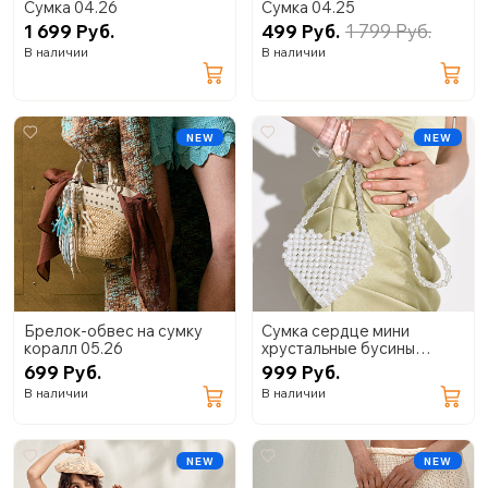
Сумка 04.26
Сумка 04.25
1 699 Руб.
499 Руб.
1 799 Руб.
В наличии
В наличии
NEW
NEW
Брелок-обвес на сумку
Сумка сердце мини
коралл 05.26
хрустальные бусины
04.24
699 Руб.
999 Руб.
В наличии
В наличии
NEW
NEW