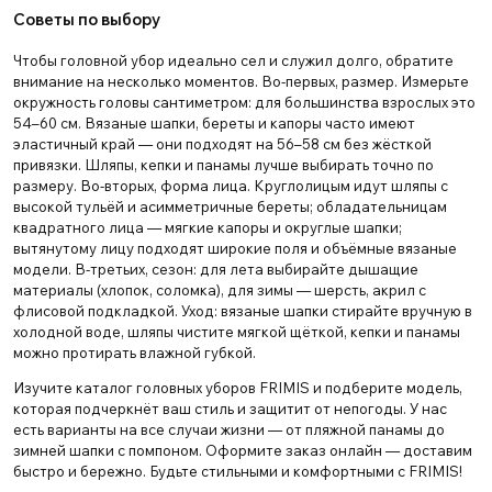
Советы по выбору
Чтобы головной убор идеально сел и служил долго, обратите
внимание на несколько моментов. Во-первых, размер. Измерьте
окружность головы сантиметром: для большинства взрослых это
54–60 см. Вязаные шапки, береты и капоры часто имеют
эластичный край — они подходят на 56–58 см без жёсткой
привязки. Шляпы, кепки и панамы лучше выбирать точно по
размеру. Во-вторых, форма лица. Круглолицым идут шляпы с
высокой тульёй и асимметричные береты; обладательницам
квадратного лица — мягкие капоры и округлые шапки;
вытянутому лицу подходят широкие поля и объёмные вязаные
модели. В-третьих, сезон: для лета выбирайте дышащие
материалы (хлопок, соломка), для зимы — шерсть, акрил с
флисовой подкладкой. Уход: вязаные шапки стирайте вручную в
холодной воде, шляпы чистите мягкой щёткой, кепки и панамы
можно протирать влажной губкой.
Изучите каталог головных уборов FRIMIS и подберите модель,
которая подчеркнёт ваш стиль и защитит от непогоды. У нас
есть варианты на все случаи жизни — от пляжной панамы до
зимней шапки с помпоном. Оформите заказ онлайн — доставим
быстро и бережно. Будьте стильными и комфортными с FRIMIS!