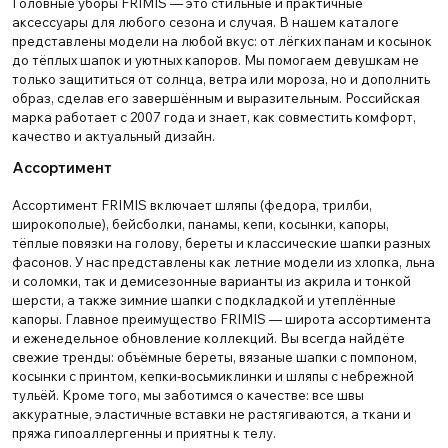
Головные уборы FRIMIS — это стильные и практичные
аксессуары для любого сезона и случая. В нашем каталоге
представлены модели на любой вкус: от лёгких панам и косынок
до тёплых шапок и уютных капоров. Мы помогаем девушкам не
только защититься от солнца, ветра или мороза, но и дополнить
образ, сделав его завершённым и выразительным. Российская
марка работает с 2007 года и знает, как совместить комфорт,
качество и актуальный дизайн.
Ассортимент
Ассортимент FRIMIS включает шляпы (федора, трилби,
широкополые), бейсболки, панамы, кепи, косынки, капоры,
тёплые повязки на голову, береты и классические шапки разных
фасонов. У нас представлены как летние модели из хлопка, льна
и соломки, так и демисезонные варианты из акрила и тонкой
шерсти, а также зимние шапки с подкладкой и утеплённые
капоры. Главное преимущество FRIMIS — широта ассортимента
и еженедельное обновление коллекций. Вы всегда найдёте
свежие тренды: объёмные береты, вязаные шапки с помпоном,
косынки с принтом, кепки-восьмиклинки и шляпы с небрежной
тульёй. Кроме того, мы заботимся о качестве: все швы
аккуратные, эластичные вставки не растягиваются, а ткани и
пряжа гипоаллергенны и приятны к телу.