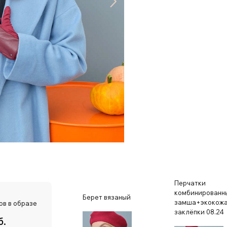
Перчатки
комбинированн
Берет вязаный
замша+экокож
ов в образе
заклёпки 08.24
б.