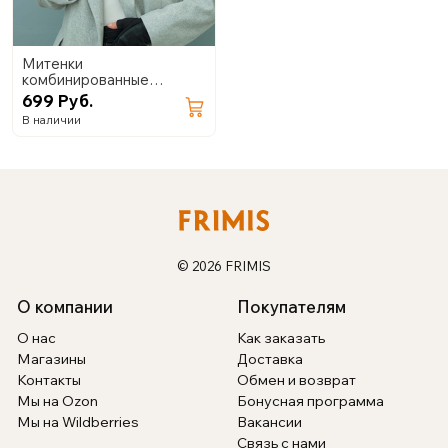
Митенки
комбинированные
(экокожа+замша) 02.24
699 Руб.
В наличии
© 2026 FRIMIS
О компании
Покупателям
О нас
Как заказать
Магазины
Доставка
Контакты
Обмен и возврат
Мы на Ozon
Бонусная программа
Мы на Wildberries
Вакансии
Связь с нами