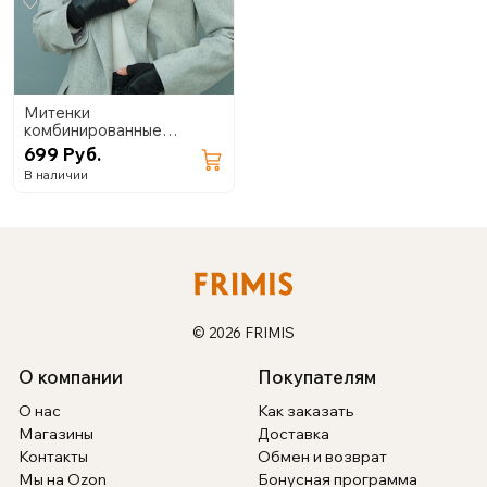
Митенки
комбинированные
(экокожа+замша) 02.24
699 Руб.
В наличии
© 2026 FRIMIS
О компании
Покупателям
О нас
Как заказать
Магазины
Доставка
Контакты
Обмен и возврат
Мы на Ozon
Бонусная программа