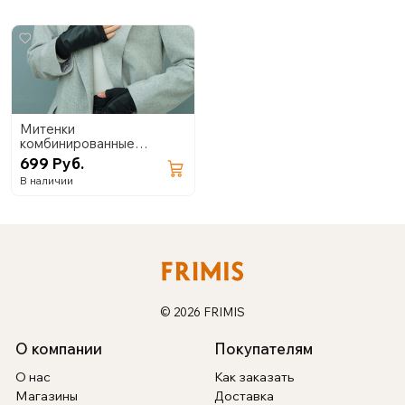
Митенки
комбинированные
(экокожа+замша) 02.24
699 Руб.
В наличии
© 2026 FRIMIS
О компании
Покупателям
О нас
Как заказать
Магазины
Доставка