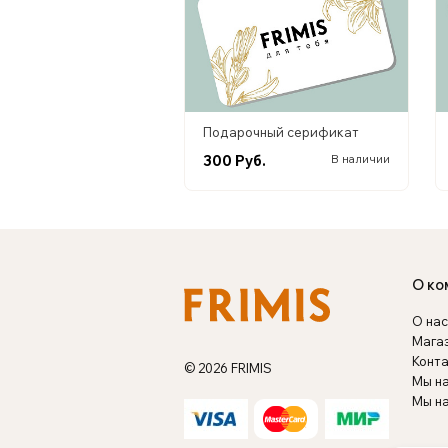
Подарочный серификат
300 Руб.
В наличии
О ко
О нас
Мага
Конт
© 2026 FRIMIS
Мы н
Мы на