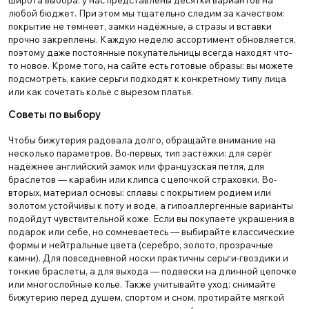
широта выбора: у нас представлены десятки вариантов на
любой бюджет. При этом мы тщательно следим за качеством:
покрытие не темнеет, замки надёжные, а стразы и вставки
прочно закреплены. Каждую неделю ассортимент обновляется,
поэтому даже постоянные покупательницы всегда находят что-
то новое. Кроме того, на сайте есть готовые образы: вы можете
подсмотреть, какие серьги подходят к конкретному типу лица
или как сочетать колье с вырезом платья.
Советы по выбору
Чтобы бижутерия радовала долго, обращайте внимание на
несколько параметров. Во-первых, тип застёжки: для серёг
надёжнее английский замок или французская петля, для
браслетов — карабин или клипса с цепочкой страховки. Во-
вторых, материал основы: сплавы с покрытием родием или
золотом устойчивы к поту и воде, а гипоаллергенные варианты
подойдут чувствительной коже. Если вы покупаете украшения в
подарок или себе, но сомневаетесь — выбирайте классические
формы и нейтральные цвета (серебро, золото, прозрачные
камни). Для повседневной носки практичны серьги-гвоздики и
тонкие браслеты, а для выхода — подвески на длинной цепочке
или многослойные колье. Также учитывайте уход: снимайте
бижутерию перед душем, спортом и сном, протирайте мягкой