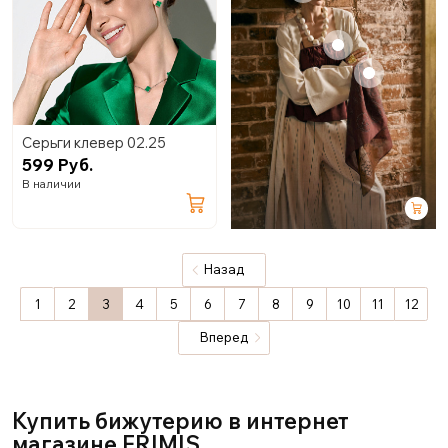
+
+
Серьги клевер 02.25
599 Руб.
В наличии
Назад
1
2
3
4
5
6
7
8
9
10
11
12
Вперед
Купить бижутерию в интернет
магазине FRIMIS