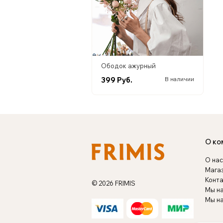
Ободок ажурный
399 Руб.
В наличии
О ко
О нас
Мага
Конт
© 2026 FRIMIS
Мы н
Мы на