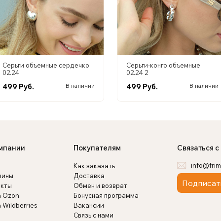
Серьги объемные сердечко
Серьги-конго объемные
02.24
02.24 2
499 Руб.
499 Руб.
В наличии
В наличии
мпании
Покупателям
Связаться с
info@frim
Как заказать
зины
Доставка
Подписат
акты
Обмен и возврат
а Ozon
Бонусная программа
 Wildberries
Вакансии
Связь с нами