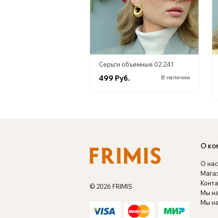
Серьги объемные 02.241
499 Руб.
В наличии
О ко
О нас
Мага
Конт
© 2026 FRIMIS
Мы н
Мы на