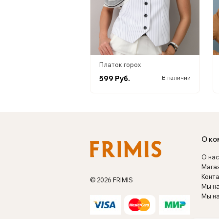
Платок горох
599 Руб.
В наличии
О ко
О нас
Мага
Конт
© 2026 FRIMIS
Мы н
Мы на