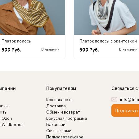
Платок полосы
Платок полосы с окантовкой
599 Руб.
599 Руб.
В наличии
В наличии
мпании
Покупателям
Связаться с
info@frim
Как заказать
зины
Доставка
Подписат
акты
Обмен и возврат
а Ozon
Бонусная программа
 Wildberries
Вакансии
Связь с нами
Пользовательское