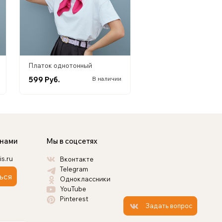
Платок однотонный
599 Руб.
В наличии
 нами
Мы в соцсетях
is.ru
Вконтакте
Telegram
ься
Одноклассники
YouTube
Pinterest
Задать вопрос