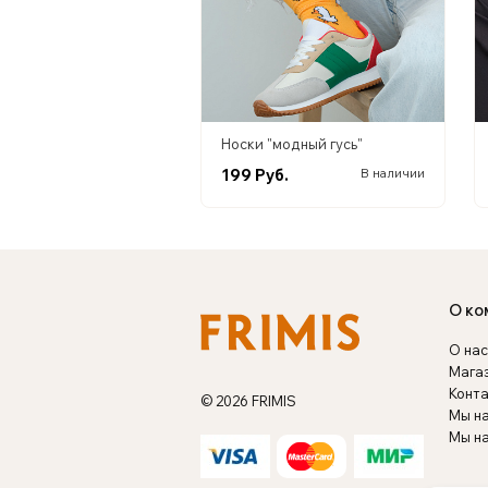
Носки "модный гусь"
199 Руб.
В наличии
О ко
О нас
Мага
Конт
© 2026 FRIMIS
Мы н
Мы на