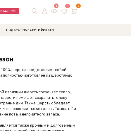
1
0
0
00 БАЛЛОВ
ПОДАРОЧНЫЕ СЕРТИФИКАТЫ
езон
з 100% шерсти, представляет собой
й полностью изготовлен из шерстяных
ой изоляции шерсть сохраняет тепло,
 шерсти помогает сохранить голову
ветреные дни. Также шерсть обладает
 что позволяет коже головы "дышать" и
ние пота и неприятного запаха.
 является также прочным и долговечным
волокна устойчивы к истиранию и