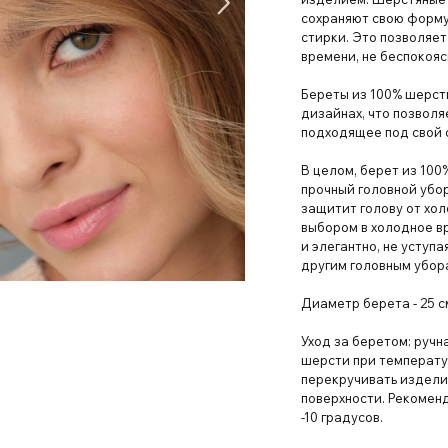
сохраняют свою форму
стирки. Это позволяет
времени, не беспокоясь
Береты из 100% шерсти
дизайнах, что позволя
подходящее под свой 
В целом, берет из 100
прочный головной убо
защитит голову от хол
выбором в холодное вр
и элегантно, не уступ
другим головным убор
Диаметр берета - 25 с
Уход за беретом: руч
шерсти при температу
перекручивать издели
поверхности. Рекомен
-10 градусов.