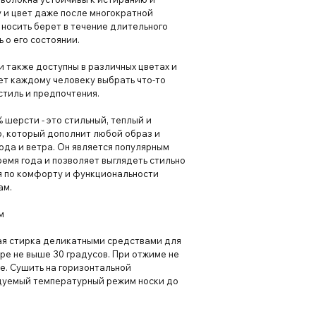
 и цвет даже после многократной
 носить берет в течение длительного
 о его состоянии.
 также доступны в различных цветах и
ет каждому человеку выбрать что-то
стиль и предпочтения.
% шерсти - это стильный, теплый и
р, который дополнит любой образ и
ода и ветра. Он является популярным
емя года и позволяет выглядеть стильно
ая по комфорту и функциональности
ам.
м
ная стирка деликатными средствами для
ре не выше 30 градусов. При отжиме не
е. Сушить на горизонтальной
дуемый температурный режим носки до