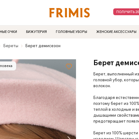
ПОЛУЧИТЬ 2
НЫЕ ОЧКИ
БИЖУТЕРИЯ
ГОЛОВНЫЕ УБОРЫ
ЖЕНСКИЕ АКСЕССУАРЫ
Береты
Берет демисезон
Берет демис
еловека
Берет, выполненный и
головной убор, которы
волокон.
Благодаря естественн
поэтому берет из 100%
теплой в холодные и 
дышащими свойствами,
предотвращает появле
Берет из 100% шерсти
изделием. Шерстяные 